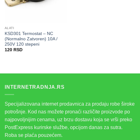
ALATI
KSD301 Termostat – NC
(Normalno Zatvoren) 10A /
250V 120 stepeni
120
RSD
INTERNETRADNJA.RS
Specijalizovana internet prodavnica za prodaju robe široke
potrošnje. Kod nas možete pronaći različite proizvode po
najpovoljnijim cenama, uz brzu dostavu koja se vrši preko
PostExpress kurirske službe, opcijom danas za sutra.
Roba se plaća pouzećem.