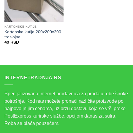
KARTONSKE KUTIJE
Kartonska kutija 200x200x200
troslojna
49
RSD
INTERNETRADNJA.RS
Specijalizovana internet prodavnica za prodaju robe široke
potrošnje. Kod nas možete pronaći različite proizvode po
najpovoljnijim cenama, uz brzu dostavu koja se vrši preko
PostExpress kurirske službe, opcijom danas za sutra.
Roba se plaća pouzećem.