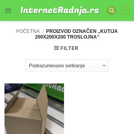
Skip
0
to
content
POČETNA
/
PROIZVOD OZNAČEN „KUTIJA
200X200X200 TROSLOJNA“
FILTER