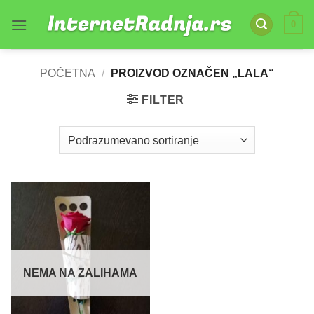
Skip
0
to
content
POČETNA
/
PROIZVOD OZNAČEN „LALA“
FILTER
NEMA NA ZALIHAMA