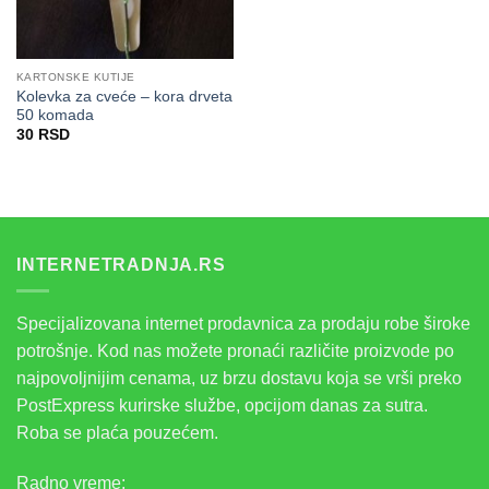
KARTONSKE KUTIJE
Kolevka za cveće – kora drveta
50 komada
30
RSD
INTERNETRADNJA.RS
Specijalizovana internet prodavnica za prodaju robe široke
potrošnje. Kod nas možete pronaći različite proizvode po
najpovoljnijim cenama, uz brzu dostavu koja se vrši preko
PostExpress kurirske službe, opcijom danas za sutra.
Roba se plaća pouzećem.
Radno vreme: