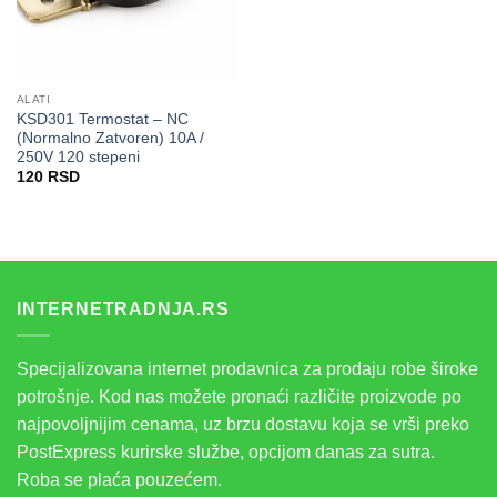
ALATI
KSD301 Termostat – NC
(Normalno Zatvoren) 10A /
250V 120 stepeni
120
RSD
INTERNETRADNJA.RS
Specijalizovana internet prodavnica za prodaju robe široke
potrošnje. Kod nas možete pronaći različite proizvode po
najpovoljnijim cenama, uz brzu dostavu koja se vrši preko
PostExpress kurirske službe, opcijom danas za sutra.
Roba se plaća pouzećem.