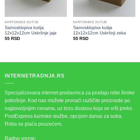
KARTONSKE KUTIJE
KARTONSKE KUTIJE
Samosklopiva kutija
Samosklopiva kutija
12x12x12cm Uskršnje jaje
12x12x12cm Uskršnji zeka
55
RSD
55
RSD
INTERNETRADNJA.RS
Specijalizovana internet prodavnica za prodaju robe široke
potrošnje. Kod nas možete pronaći različite proizvode po
najpovoljnijim cenama, uz brzu dostavu koja se vrši preko
PostExpress kurirske službe, opcijom danas za sutra.
Roba se plaća pouzećem.
Radno vreme: